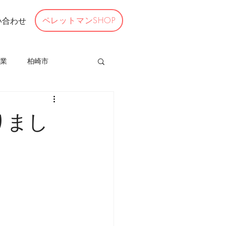
ペレットマンSHOP
い合わせ
業
柏崎市
十日町市
りまし