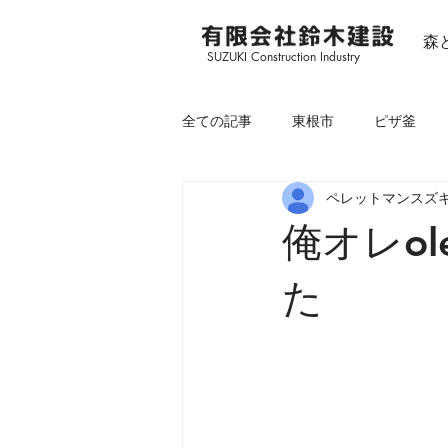
森
SUZUKI Construction Industry
全ての記事
東根市
ピザ釜
ペレットマンスズ
見学会
新商品
六日町
俺オレo
今すぐ始める
コミュニティ
た