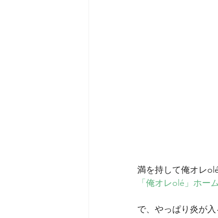
満を持して俺オレo
「俺オレolé」ホー
で、やっぱり炎が入