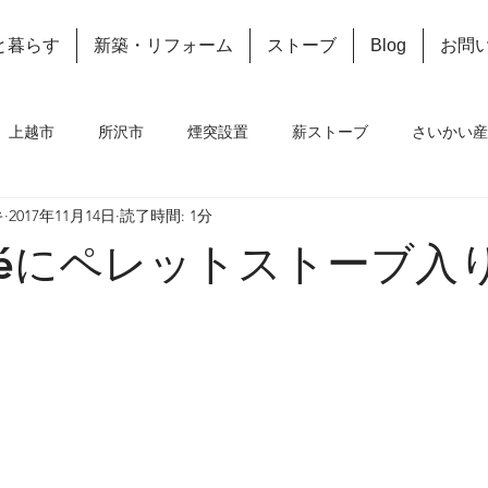
と暮らす
新築・リフォーム
ストーブ
Blog
お問
上越市
所沢市
煙突設置
薪ストーブ
さいかい産
キ
2017年11月14日
読了時間: 1分
新築住宅
イベント
南魚沼市
ペレットストーブ
léにペレットストーブ入