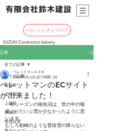
ペレットマンSHOP
SUZUKI Construction Industry
記事
全ての記事
ペレットマンスズキ
全ての記事
2023年2月22日
読了時間: 2分
ペレットマンのECサイト
東根市
が出来ました！
ピザ釜
上越市
　今シーズンの南魚沼は、世の中の報
道よりだいぶ雪が少なかったように思
所沢市
います。
煙突設置
むしろ柏崎のような普段雪の降らない
薪ストーブ