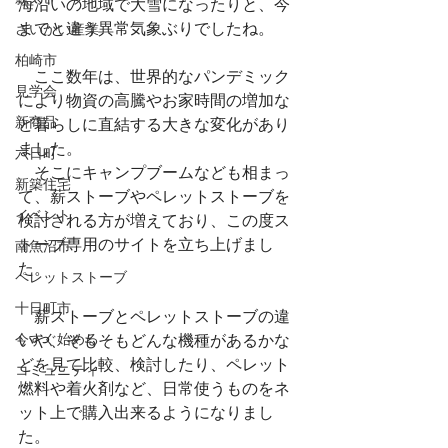
海沿いの地域で大雪になったりと、今
までと違う異常気象ぶりでしたね。
さいかい産業
柏崎市
　ここ数年は、世界的なパンデミック
見学会
により物資の高騰やお家時間の増加な
新商品
ど暮らしに直結する大きな変化があり
ました。
六日町
　そこにキャンプブームなども相まっ
新築住宅
て、薪ストーブやペレットストーブを
イベント
検討される方が増えており、この度ス
トーブ専用のサイトを立ち上げまし
南魚沼市
た。
ペレットストーブ
十日町市
　薪ストーブとペレットストーブの違
今すぐ始める
いや、そもそもどんな機種があるかな
どを見て比較、検討したり、ペレット
コミュニティ
燃料や着火剤など、日常使うものをネ
ット上で購入出来るようになりまし
た。