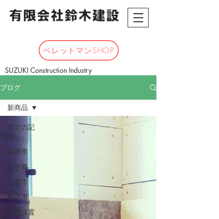
ペレットマンSHOP
SUZUKI Construction Industry
ブログ
新商品
全ての記
事
東根市
ピザ釜
上越市
所沢市
煙突設置