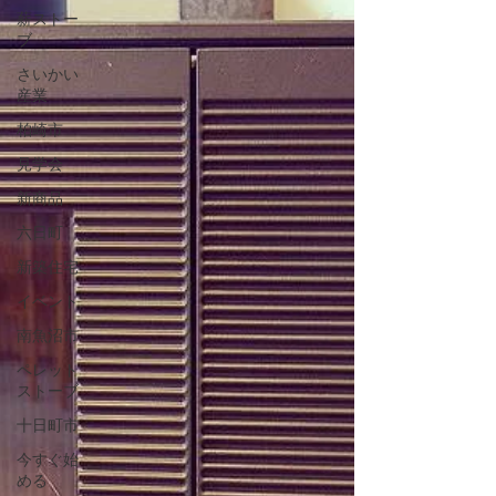
薪ストー
ブ
さいかい
産業
柏崎市
見学会
新商品
六日町
新築住宅
イベント
南魚沼市
ペレット
ストーブ
十日町市
今すぐ始
める